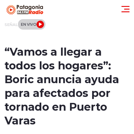
Click acá para ir directamente al contenido
SEÑAL
EN VIVO
Actualidad
“Vamos a llegar a
Regionales
todos los hogares”:
Local
Boric anuncia ayuda
Tendencias
para afectados por
Internacional
tornado en Puerto
Deportes
Varas
Entrevistas