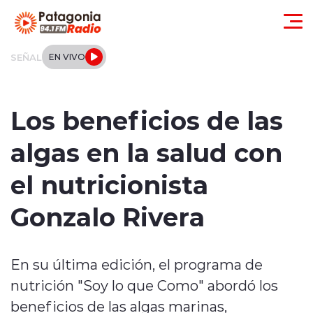
Click acá para ir directamente al contenido
SEÑAL
EN VIVO
Actualidad
Los beneficios de las
Regionales
algas en la salud con
Local
el nutricionista
Tendencias
Gonzalo Rivera
Internacional
En su última edición, el programa de
Deportes
nutrición "Soy lo que Como" abordó los
Entrevistas
beneficios de las algas marinas,