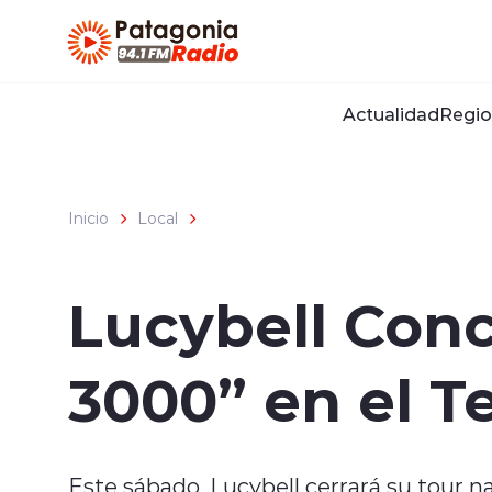
Click acá para ir directamente al contenido
Actualidad
Regio
Inicio
Local
Lucybell Conc
3000” en el T
Este sábado, Lucybell cerrará su tour 