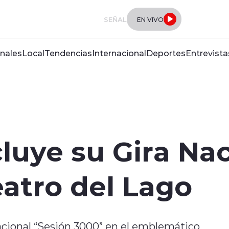
SEÑAL
EN VIVO
nales
Local
Tendencias
Internacional
Deportes
Entrevista
luye su Gira Nac
eatro del Lago
nacional “Sesión 3000” en el emblemático