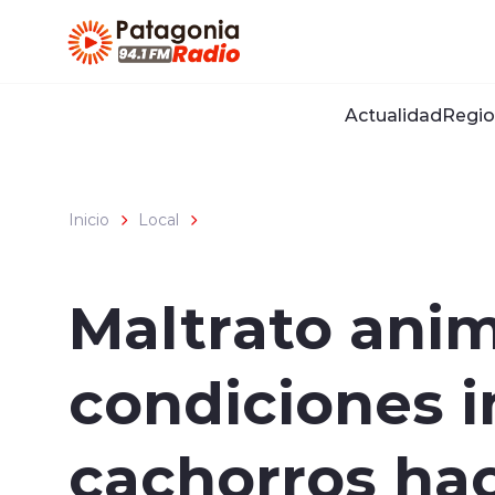
Click acá para ir directamente al contenido
Actualidad
Regio
Inicio
Local
Maltrato anim
condiciones i
cachorros ha