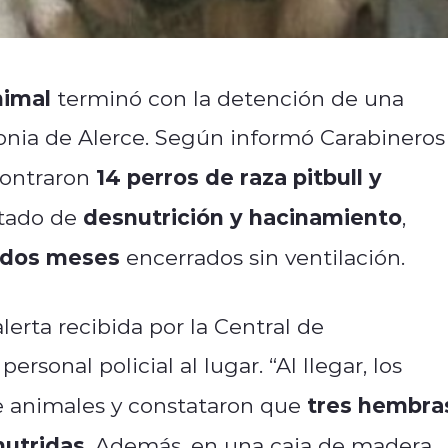
nimal
terminó con la detención de una
lonia de Alerce. Según informó Carabineros
14 perros de raza pitbull y
ncontraron
desnutrición y hacinamiento
estado de
,
s dos meses
encerrados sin ventilación.
lerta recibida por la Central de
onal policial al lugar. “Al llegar, los
tres hembra
e animales y constataron que
nutridas
. Además, en una caja de madera