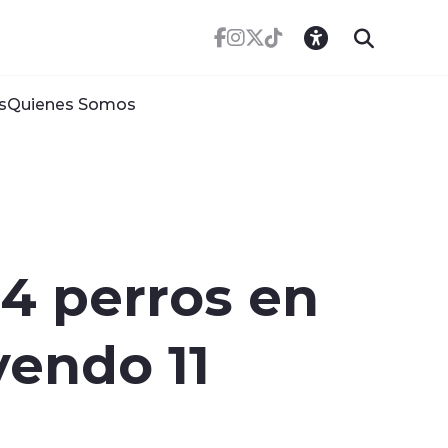
s
Quienes Somos
14 perros en
yendo 11