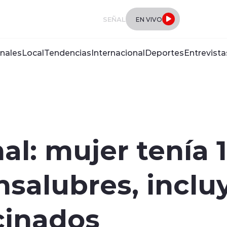
SEÑAL
EN VIVO
nales
Local
Tendencias
Internacional
Deportes
Entrevista
al: mujer tenía 
nsalubres, inclu
cinados