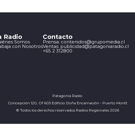
a Radio
Contacto
iénes Somos
Prensa: contenidos@grupomedia.cl
abaja con Nosotros
Ventas: publicidad@patagoniaradio.cl
+65 2 312800
Patagonia Radio
Concepción 120, Of 603 Edificio Doña Encarnación - Puerto Montt
© Todos los derechos reservados Radios Regionales 2026