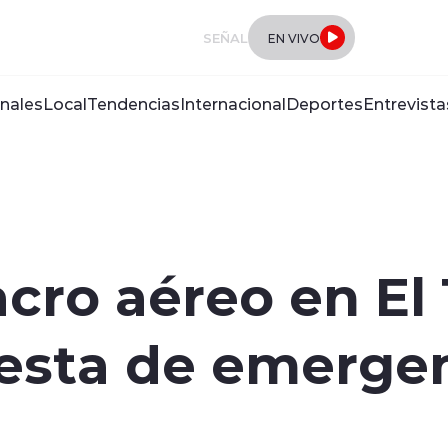
SEÑAL
EN VIVO
nales
Local
Tendencias
Internacional
Deportes
Entrevista
cro aéreo en El
esta de emergen