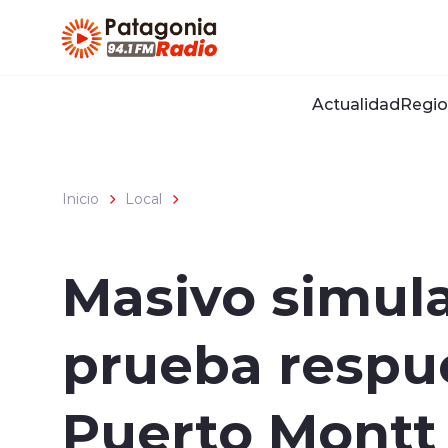
Click acá para ir directamente al contenido
Actualidad
Regio
Inicio
Local
Masivo simula
prueba respu
Puerto Montt