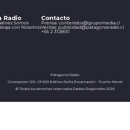
a Radio
Contacto
iénes Somos
Prensa: contenidos@grupomedia.cl
abaja con Nosotros
Ventas: publicidad@patagoniaradio.cl
+65 2 312800
Patagonia Radio
Concepción 120, Of 603 Edificio Doña Encarnación - Puerto Montt
© Todos los derechos reservados Radios Regionales 2026