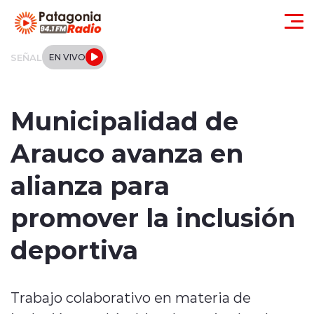
Click acá para ir directamente al contenido
SEÑAL
EN VIVO
Actualidad
Municipalidad de
Regionales
Arauco avanza en
Local
alianza para
Tendencias
promover la inclusión
Internacional
deportiva
Deportes
Trabajo colaborativo en materia de
Entrevistas