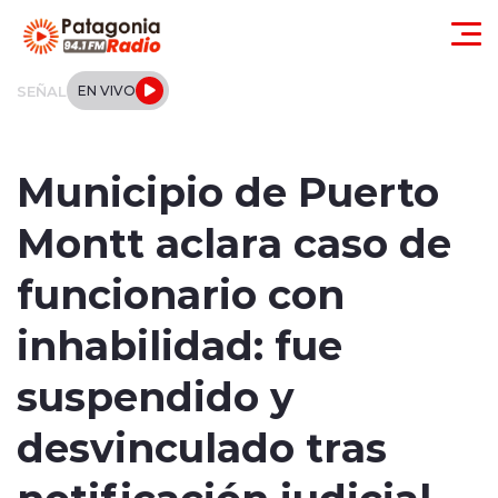
Click acá para ir directamente al contenido
SEÑAL
EN VIVO
Actualidad
Municipio de Puerto
Regionales
Montt aclara caso de
Local
funcionario con
Tendencias
inhabilidad: fue
Internacional
suspendido y
Deportes
desvinculado tras
notificación judicial
Entrevistas