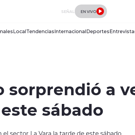
SEÑAL
EN VIVO
nales
Local
Tendencias
Internacional
Deportes
Entrevista
sorprendió a v
 este sábado
el sector La Vara la tarde de este sábado