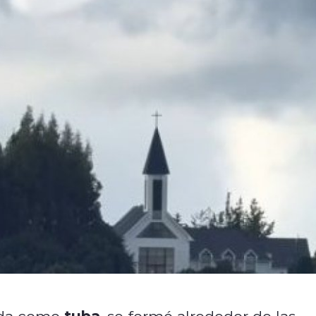
tuba
ida como
, se formó alrededor de las