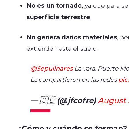
No es un tornado
, ya que para s
superficie terrestre
.
No genera daños materiales
, p
extiende hasta el suelo.
@Sepulinares
La vara, Puerto M
La compartieron en las redes
pic
— 🇨🇱 (@jfcofre)
August 
¿Cómo y cuándo se forman?