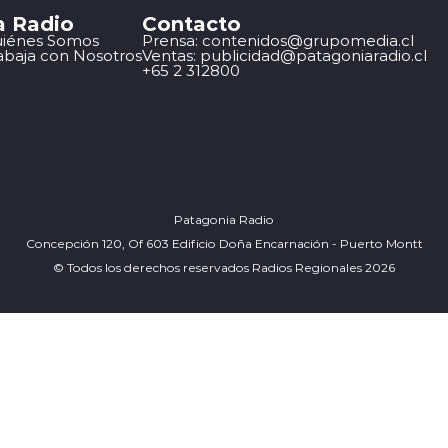
a Radio
Contacto
iénes Somos
Prensa: contenidos@grupomedia.cl
abaja con Nosotros
Ventas: publicidad@patagoniaradio.cl
+65 2 312800
Patagonia Radio
Concepción 120, Of 603 Edificio Doña Encarnación - Puerto Montt
© Todos los derechos reservados Radios Regionales 2026