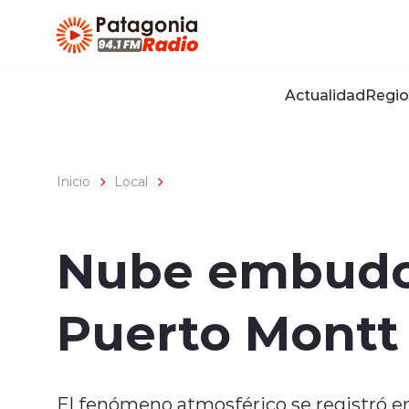
Click acá para ir directamente al contenido
Actualidad
Regio
Inicio
Local
Nube embudo 
Puerto Montt
El fenómeno atmosférico se registró en 