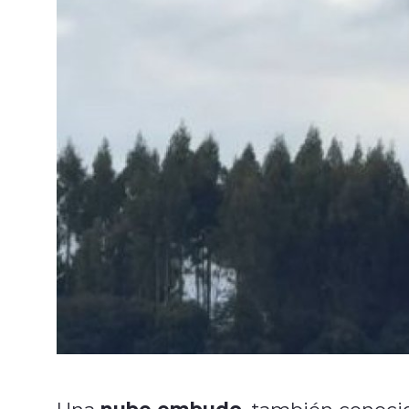
nube embudo
Una
, también conoc