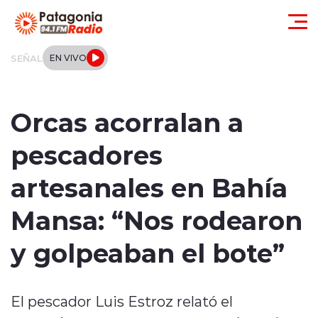
Click acá para ir directamente al contenido
SEÑAL
EN VIVO
Actualidad
Orcas acorralan a
Regionales
pescadores
Local
artesanales en Bahía
Tendencias
Mansa: “Nos rodearon
Internacional
y golpeaban el bote”
Deportes
El pescador Luis Estroz relató el
Entrevistas