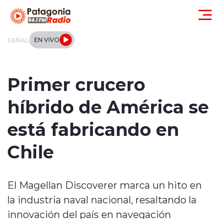
Click acá para ir directamente al contenido
SEÑAL
EN VIVO
Actualidad
Primer crucero
Regionales
híbrido de América se
Local
está fabricando en
Tendencias
Chile
Internacional
El Magellan Discoverer marca un hito en
Deportes
la industria naval nacional, resaltando la
Entrevistas
innovación del país en navegación