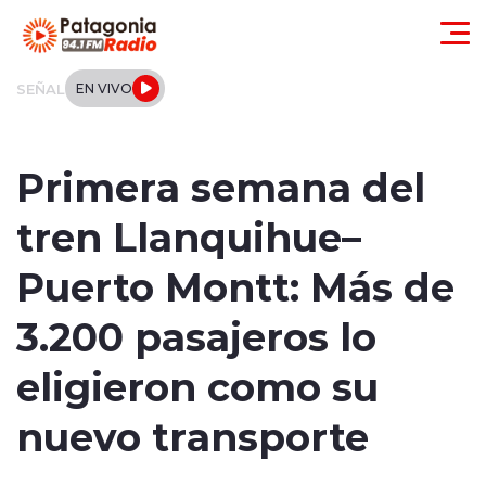
Click acá para ir directamente al contenido
SEÑAL
EN VIVO
Actualidad
Primera semana del
Regionales
tren Llanquihue–
Local
Puerto Montt: Más de
Tendencias
3.200 pasajeros lo
Internacional
eligieron como su
Deportes
nuevo transporte
Entrevistas