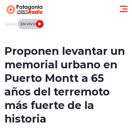
Click acá para ir directamente al contenido
SEÑAL
EN VIVO
Actualidad
Proponen levantar un
Regionales
memorial urbano en
Local
Puerto Montt a 65
Tendencias
años del terremoto
Internacional
más fuerte de la
Deportes
historia
Entrevistas