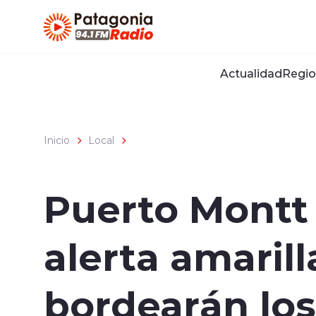
Click acá para ir directamente al contenido
Actualidad
Regio
Inicio
Local
Puerto Montt 
alerta amaril
bordearán los