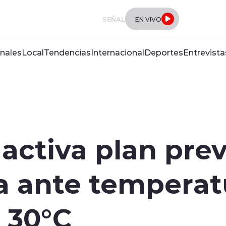
SEÑAL
EN VIVO
nales
Local
Tendencias
Internacional
Deportes
Entrevista
activa plan pre
la ante tempera
 30°C