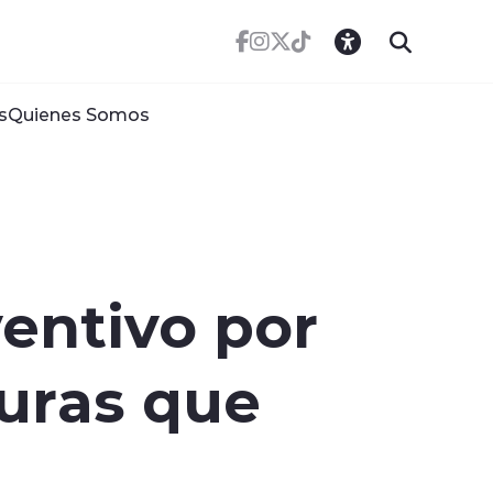
s
Quienes Somos
ventivo por
turas que