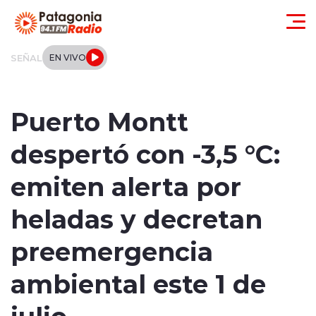
Click acá para ir directamente al contenido
SEÑAL
EN VIVO
Actualidad
Puerto Montt
Regionales
despertó con -3,5 °C:
Local
emiten alerta por
Tendencias
heladas y decretan
Internacional
preemergencia
Deportes
ambiental este 1 de
julio
Entrevistas