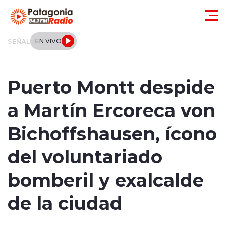
Click acá para ir directamente al contenido
SEÑAL
EN VIVO
Actualidad
Puerto Montt despide
Regionales
a Martín Ercoreca von
Local
Bichoffshausen, ícono
Tendencias
del voluntariado
Internacional
bomberil y exalcalde
Deportes
de la ciudad
Entrevistas