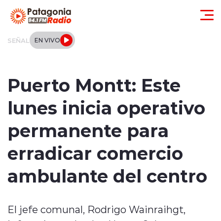
Click acá para ir directamente al contenido
SEÑAL
EN VIVO
Actualidad
Puerto Montt: Este
Regionales
lunes inicia operativo
Local
permanente para
Tendencias
erradicar comercio
Internacional
ambulante del centro
Deportes
El jefe comunal, Rodrigo Wainraihgt,
Entrevistas