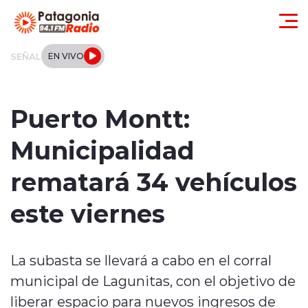
Click acá para ir directamente al contenido
SEÑAL
EN VIVO
Actualidad
Puerto Montt:
Regionales
Municipalidad
Local
rematará 34 vehículos
Tendencias
este viernes
Internacional
La subasta se llevará a cabo en el corral
Deportes
municipal de Lagunitas, con el objetivo de
Entrevistas
liberar espacio para nuevos ingresos de