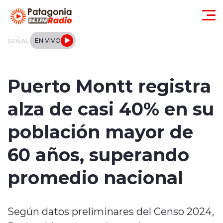
Click acá para ir directamente al contenido
SEÑAL
EN VIVO
Actualidad
Puerto Montt registra
Regionales
alza de casi 40% en su
Local
población mayor de
Tendencias
60 años, superando
Internacional
promedio nacional
Deportes
Según datos preliminares del Censo 2024,
Entrevistas