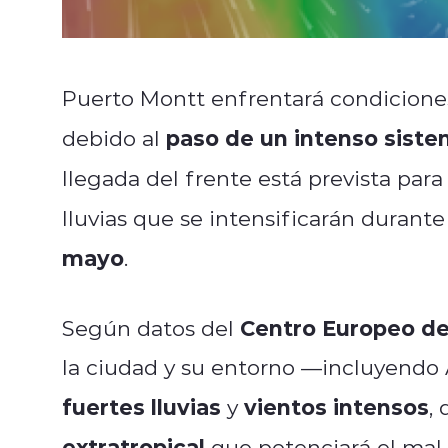
Puerto Montt enfrentará condicion
paso de un intenso siste
debido al
llegada del frente está prevista para
lluvias que se intensificarán durant
mayo
.
Centro Europeo d
Según datos del
la ciudad y su entorno —incluyendo
fuertes lluvias
vientos intensos
y
,
extratropical
que potenciará el mal 