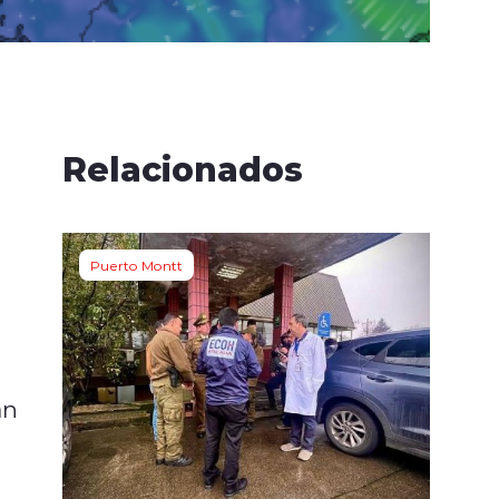
a
Relacionados
Puerto Montt
án