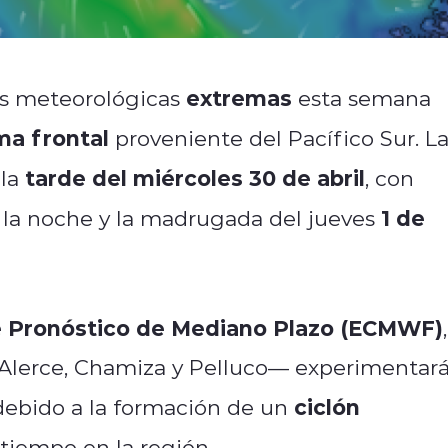
extremas
es meteorológicas
esta semana
ma frontal
proveniente del Pacífico Sur. L
tarde del miércoles 30 de abril
 la
, con
1 de
e la noche y la madrugada del jueves
e Pronóstico de Mediano Plazo (ECMWF)
,
 Alerce, Chamiza y Pelluco— experimentar
ciclón
 debido a la formación de un
tiempo en la región.