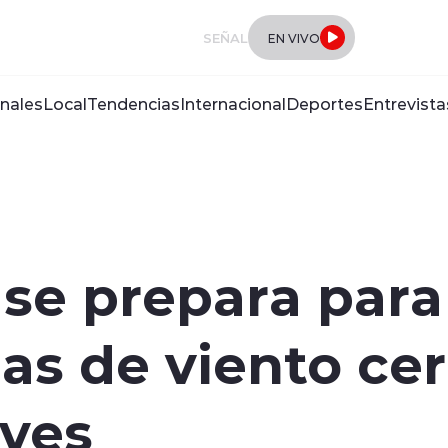
SEÑAL
EN VIVO
nales
Local
Tendencias
Internacional
Deportes
Entrevista
se prepara para
gas de viento ce
eves