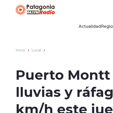
Click acá para ir directamente al contenido
Actualidad
Regio
Inicio
Local
Puerto Montt 
lluvias y ráfa
km/h este ju