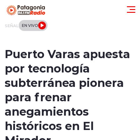
Click acá para ir directamente al contenido
SEÑAL
EN VIVO
Actualidad
Puerto Varas apuesta
Regionales
por tecnología
Local
subterránea pionera
Tendencias
para frenar
Internacional
anegamientos
Deportes
históricos en El
Mirador
Entrevistas