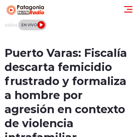
Click acá para ir directamente al contenido
SEÑAL
EN VIVO
Actualidad
Puerto Varas: Fiscalía
Regionales
descarta femicidio
Local
frustrado y formaliza
Tendencias
a hombre por
Internacional
agresión en contexto
Deportes
de violencia
intrafamiliar
Entrevistas