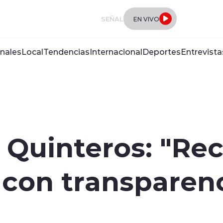
SEÑAL
EN VIVO
nales
Local
Tendencias
Internacional
Deportes
Entrevista
 Quinteros: "R
con transparenc