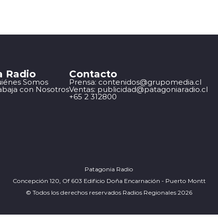
a Radio
Contacto
iénes Somos
Prensa: contenidos@grupomedia.cl
abaja con Nosotros
Ventas: publicidad@patagoniaradio.cl
+65 2 312800
Patagonia Radio
Concepción 120, Of 603 Edificio Doña Encarnación - Puerto Montt
© Todos los derechos reservados Radios Regionales 2026