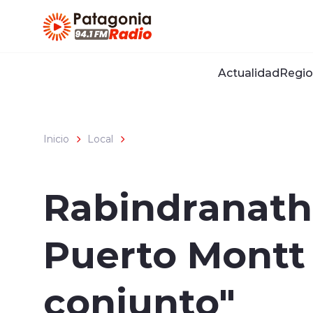
Click acá para ir directamente al contenido
Actualidad
Regio
Inicio
Local
Rabindranath
Puerto Montt 
conjunto"