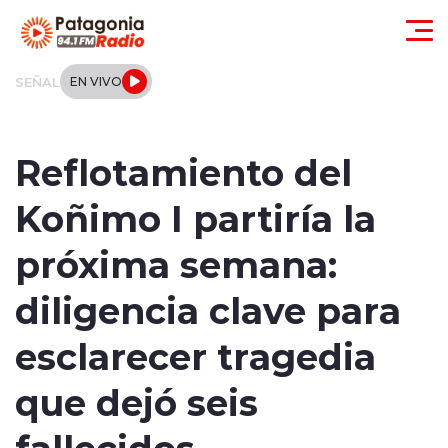
Click acá para ir directamente al contenido
SEÑAL
EN VIVO
Actualidad
Reflotamiento del
Regionales
Koñimo I partiría la
Local
próxima semana:
Tendencias
diligencia clave para
Internacional
esclarecer tragedia
Deportes
que dejó seis
fallecidos
Entrevistas