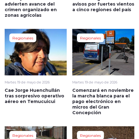
advierten avance del
avisos por fuertes vientos
crimen organizado en
a cinco regiones del país
zonas agrícolas
Regionales
Regionales
Martes 19 de mayo de 2026
Martes 19 de mayo de 2026
Cae Jorge Huenchullán
Comenzará en noviembre
tras sorpresivo operativo
la marcha blanca para el
aéreo en Temucuicui
pago electrónico en
micros del Gran
Concepción
Regionales
Regionales