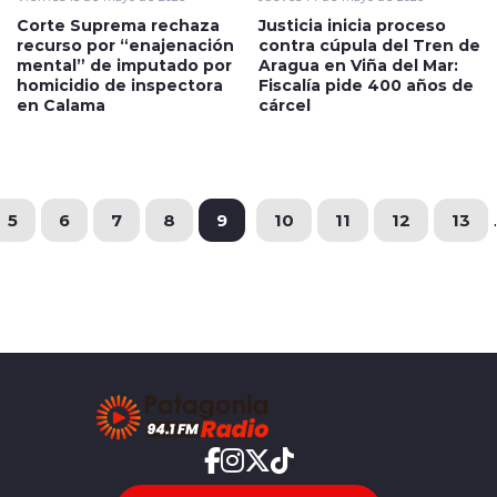
Corte Suprema rechaza
Justicia inicia proceso
recurso por “enajenación
contra cúpula del Tren de
mental” de imputado por
Aragua en Viña del Mar:
homicidio de inspectora
Fiscalía pide 400 años de
en Calama
cárcel
5
6
7
8
9
10
11
12
13
.