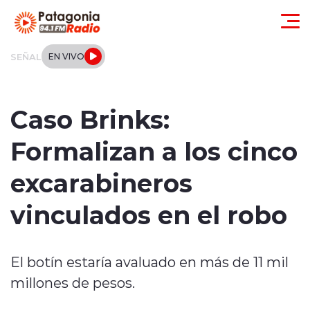
Click acá para ir directamente al contenido
SEÑAL
EN VIVO
Actualidad
Caso Brinks:
Regionales
Formalizan a los cinco
Local
excarabineros
Tendencias
vinculados en el robo
Internacional
El botín estaría avaluado en más de 11 mil
Deportes
millones de pesos.
Entrevistas