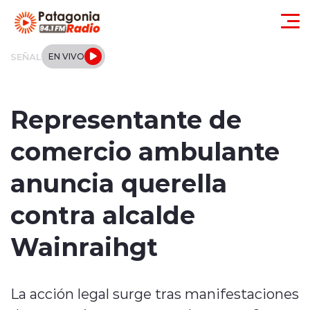
Click acá para ir directamente al contenido
SEÑAL
EN VIVO
Actualidad
Representante de
Regionales
comercio ambulante
Local
anuncia querella
Tendencias
contra alcalde
Internacional
Wainraihgt
Deportes
La acción legal surge tras manifestaciones
Entrevistas