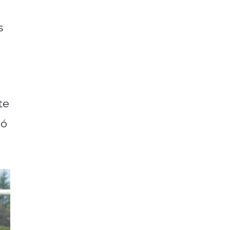
s
te
ió