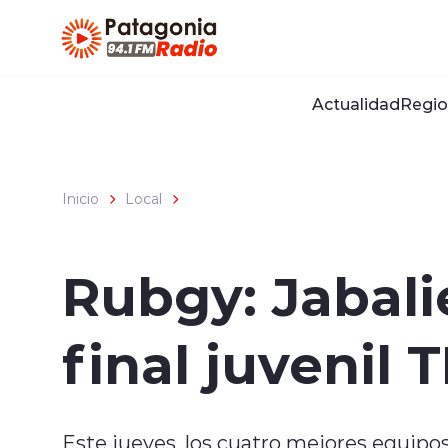
Click acá para ir directamente al contenido
Actualidad
Regio
Inicio
Local
Rubgy: Jabali
final juvenil 
Este jueves, los cuatro mejores equip