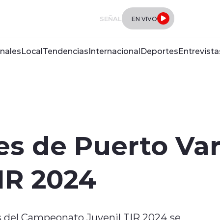
SEÑAL
EN VIVO
nales
Local
Tendencias
Internacional
Deportes
Entrevista
es de Puerto Var
TIR 2024
os del Campeonato Juvenil TIR 2024 se