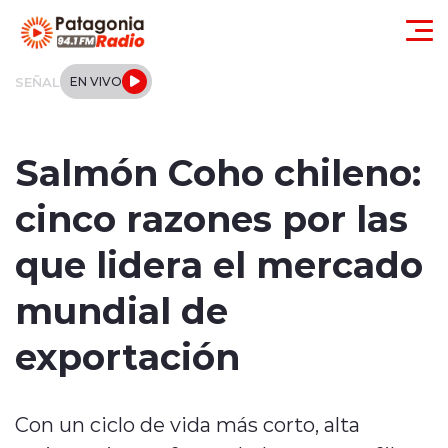
Click acá para ir directamente al contenido
SEÑAL
EN VIVO
Actualidad
Salmón Coho chileno:
Regionales
cinco razones por las
Local
que lidera el mercado
Tendencias
mundial de
Internacional
exportación
Deportes
Con un ciclo de vida más corto, alta
Entrevistas