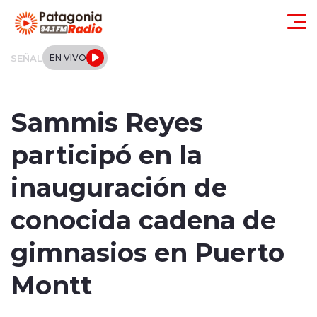
Click acá para ir directamente al contenido
SEÑAL
EN VIVO
Actualidad
Sammis Reyes
Regionales
participó en la
Local
inauguración de
Tendencias
conocida cadena de
Internacional
gimnasios en Puerto
Deportes
Montt
Entrevistas