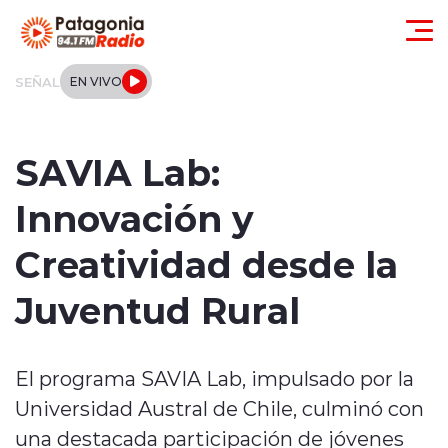
Click acá para ir directamente al contenido
SEÑAL
EN VIVO
Actualidad
SAVIA Lab:
Regionales
Innovación y
Local
Creatividad desde la
Tendencias
Juventud Rural
Internacional
El programa SAVIA Lab, impulsado por la
Deportes
Universidad Austral de Chile, culminó con
Entrevistas
una destacada participación de jóvenes