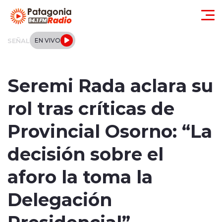
Click acá para ir directamente al contenido
SEÑAL
EN VIVO
Actualidad
Seremi Rada aclara su
Regionales
rol tras críticas de
Local
Provincial Osorno: “La
Tendencias
decisión sobre el
Internacional
aforo la toma la
Deportes
Delegación
Presidencial”
Entrevistas