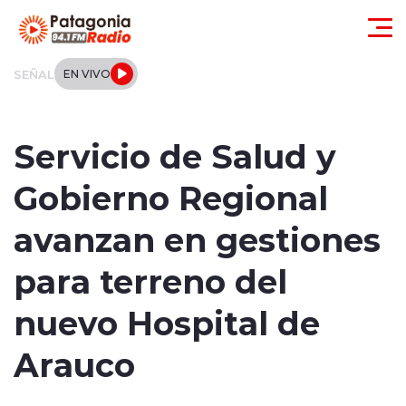
Click acá para ir directamente al contenido
SEÑAL
EN VIVO
Actualidad
Servicio de Salud y
Regionales
Gobierno Regional
Local
avanzan en gestiones
Tendencias
para terreno del
Internacional
nuevo Hospital de
Deportes
Arauco
Entrevistas