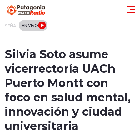
Click acá para ir directamente al contenido
SEÑAL
EN VIVO
Actualidad
Silvia Soto asume
Regionales
vicerrectoría UACh
Local
Puerto Montt con
Tendencias
foco en salud mental,
Internacional
innovación y ciudad
Deportes
universitaria
Entrevistas