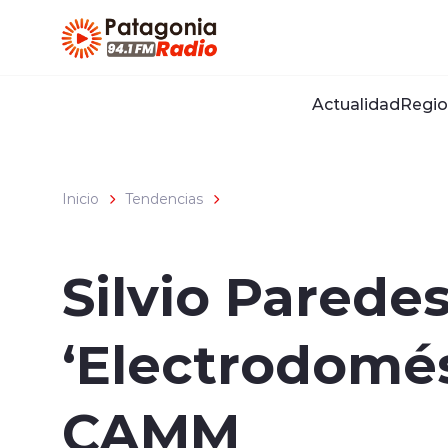
Click acá para ir directamente al contenido
Actualidad
Regio
Inicio
Tendencias
Silvio Parede
‘Electrodomés
CAMM