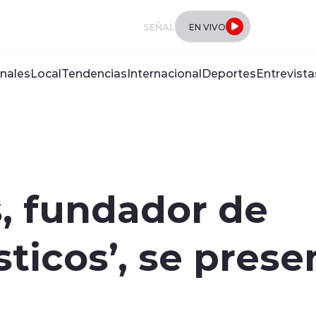
SEÑAL
EN VIVO
nales
Local
Tendencias
Internacional
Deportes
Entrevista
s, fundador de
ticos’, se prese