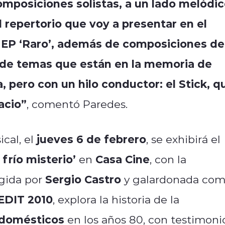
omposiciones solistas, a un lado melódi
l repertorio que voy a presentar en el
 EP ‘Raro’, además de composiciones de
s de temas que están en la memoria de
 pero con un hilo conductor: el Stick, q
acio”
, comentó Paredes.
jueves 6 de febrero
cal, el
, se exhibirá el
frío misterio’
Casa Cine
en
, con la
Sergio Castro
igida por
y galardonada co
EDIT 2010
, explora la historia de la
odomésticos
en los años 80, con testimoni