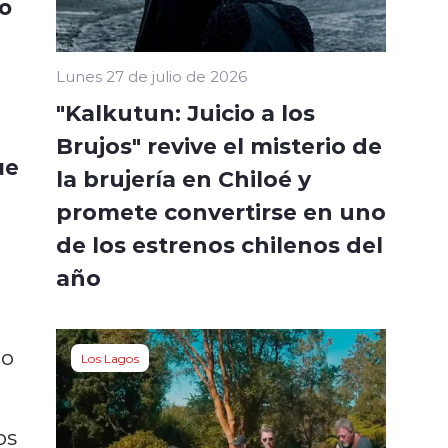
co
Lunes 27 de julio de 2026
"Kalkutun: Juicio a los
Brujos" revive el misterio de
ue
la brujería en Chiloé y
promete convertirse en uno
de los estrenos chilenos del
año
mo
Los Lagos
os