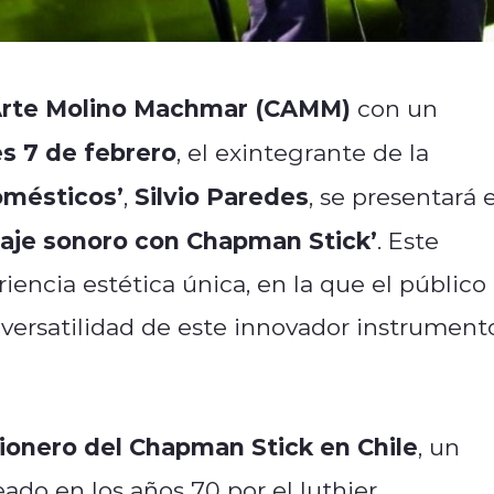
Arte Molino Machmar (CAMM)
con un
es 7 de febrero
, el exintegrante de la
omésticos’
Silvio Paredes
,
, se presentará 
iaje sonoro con Chapman Stick’
. Este
encia estética única, en la que el público
 versatilidad de este innovador instrument
ionero del Chapman Stick en Chile
, un
ado en los años 70 por el luthier