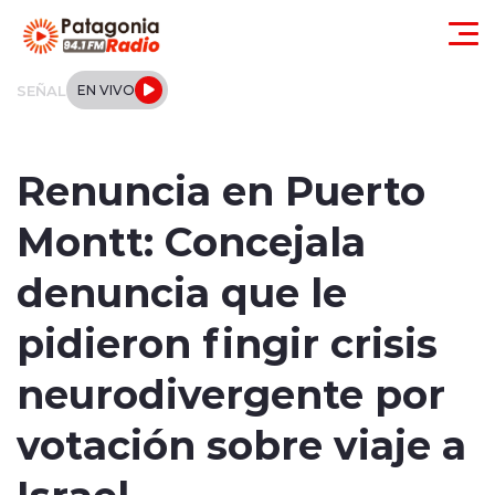
Click acá para ir directamente al contenido
SEÑAL
EN VIVO
Actualidad
Renuncia en Puerto
Regionales
Montt: Concejala
Local
denuncia que le
Tendencias
pidieron fingir crisis
Internacional
neurodivergente por
Deportes
votación sobre viaje a
Israel
Entrevistas