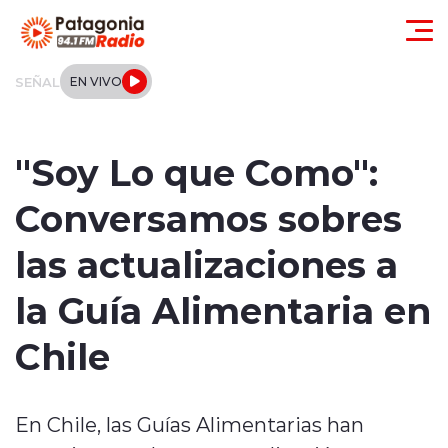
Click acá para ir directamente al contenido
SEÑAL
EN VIVO
Actualidad
"Soy Lo que Como":
Regionales
Conversamos sobres
Local
las actualizaciones a
Tendencias
la Guía Alimentaria en
Internacional
Chile
Deportes
En Chile, las Guías Alimentarias han
Entrevistas