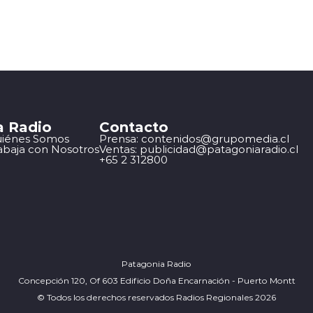
a Radio
Contacto
iénes Somos
Prensa: contenidos@grupomedia.cl
abaja con Nosotros
Ventas: publicidad@patagoniaradio.cl
+65 2 312800
Patagonia Radio
Concepción 120, Of 603 Edificio Doña Encarnación - Puerto Montt
© Todos los derechos reservados Radios Regionales 2026