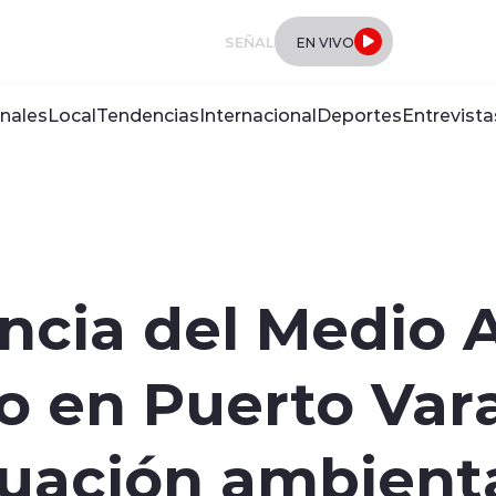
SEÑAL
EN VIVO
nales
Local
Tendencias
Internacional
Deportes
Entrevista
ncia del Medio
eo en Puerto Var
luación ambient