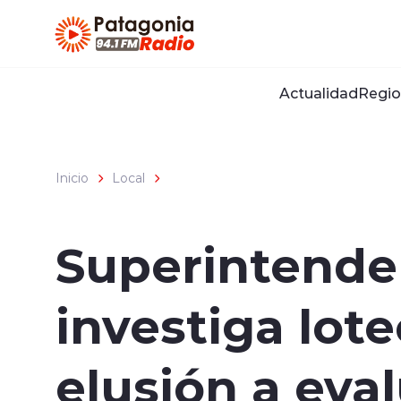
Click acá para ir directamente al contenido
Actualidad
Regio
Inicio
Local
Superintende
investiga lot
elusión a eva