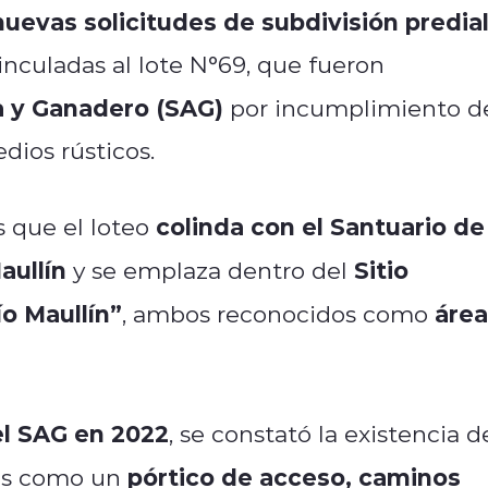
nuevas solicitudes de subdivisión predia
nculadas al lote N°69, que fueron
la y Ganadero (SAG)
por incumplimiento d
dios rústicos.
colinda con el Santuario de
s que el loteo
aullín
Sitio
y se emplaza dentro del
ío Maullín”
área
, ambos reconocidos como
 el SAG en 2022
, se constató la existencia d
pórtico de acceso, caminos
les como un