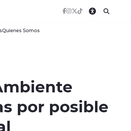
s
Quienes Somos
 Ambiente
as por posible
al