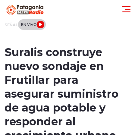
Click acá para ir directamente al contenido
SEÑAL
EN VIVO
Actualidad
Suralis construye
Regionales
nuevo sondaje en
Local
Frutillar para
Tendencias
asegurar suministro
Internacional
de agua potable y
Deportes
responder al
crecimiento urbano
Entrevistas