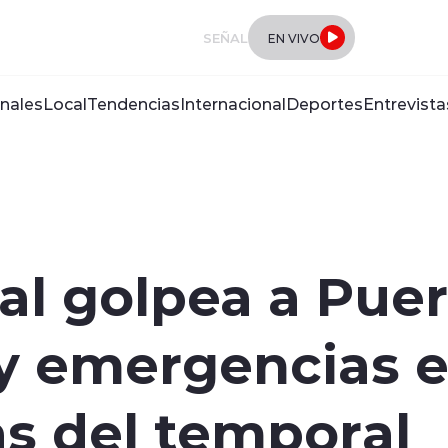
SEÑAL
EN VIVO
nales
Local
Tendencias
Internacional
Deportes
Entrevista
al golpea a Puer
 y emergencias e
s del temporal