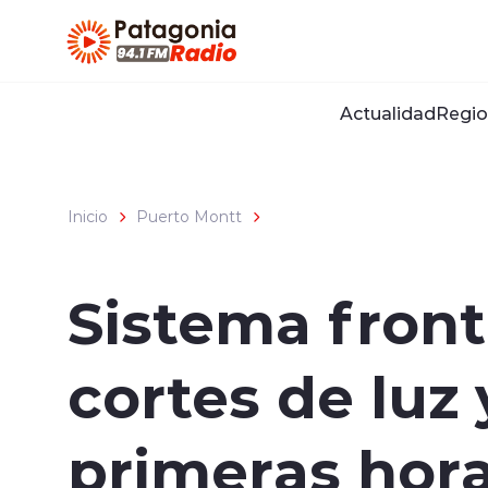
Click acá para ir directamente al contenido
Actualidad
Regio
Inicio
Puerto Montt
Sistema front
cortes de luz
primeras hora