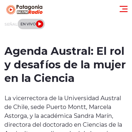
Click acá para ir directamente al contenido
SEÑAL
EN VIVO
Actualidad
Agenda Austral: El rol
Regionales
y desafíos de la mujer
Local
en la Ciencia
Tendencias
La vicerrectora de la Universidad Austral
Internacional
de Chile, sede Puerto Montt, Marcela
Deportes
Astorga, y la académica Sandra Marín,
directora del doctorado en Ciencias de la
Entrevistas