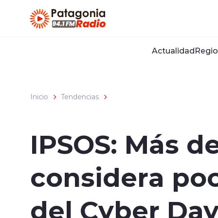
Click acá para ir directamente al contenido
Actualidad
Regio
Inicio
Tendencias
IPSOS: Más de
considera poc
del Cyber Day