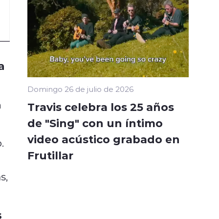
a
Domingo 26 de julio de 2026
n
Travis celebra los 25 años
de "Sing" con un íntimo
video acústico grabado en
.
Frutillar
s,
s