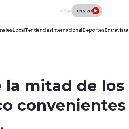
SEÑAL
EN VIVO
nales
Local
Tendencias
Internacional
Deportes
Entrevista
 la mitad de los
o convenientes 
.