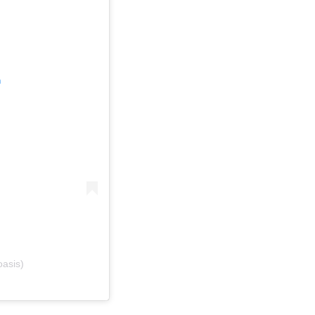
m
asis)