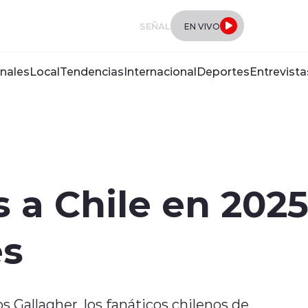
SEÑAL
EN VIVO
nales
Local
Tendencias
Internacional
Deportes
Entrevista
s a Chile en 202
es
s Gallagher, los fanáticos chilenos de