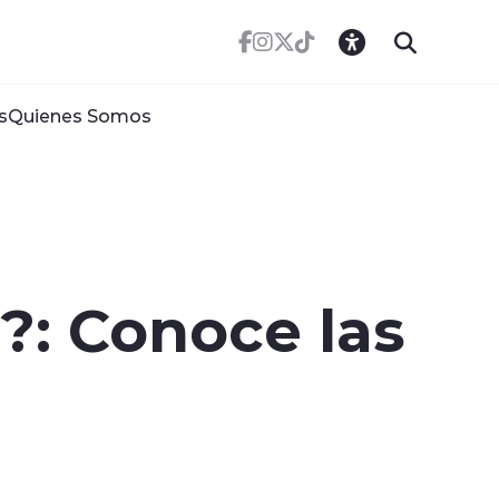
s
Quienes Somos
5?: Conoce las