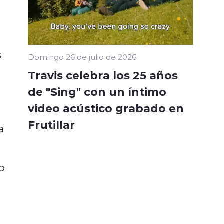
s
Domingo 26 de julio de 2026
Travis celebra los 25 años
de "Sing" con un íntimo
video acústico grabado en
Frutillar
a
o