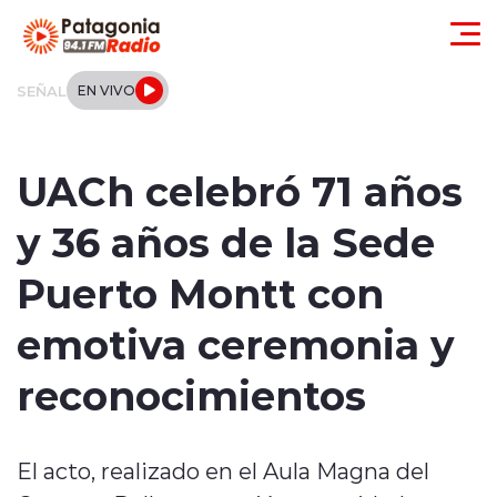
Click acá para ir directamente al contenido
SEÑAL
EN VIVO
Actualidad
UACh celebró 71 años
Regionales
y 36 años de la Sede
Local
Puerto Montt con
Tendencias
emotiva ceremonia y
Internacional
reconocimientos
Deportes
El acto, realizado en el Aula Magna del
Entrevistas