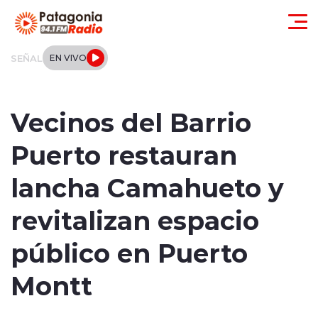
Click acá para ir directamente al contenido
SEÑAL
EN VIVO
Actualidad
Vecinos del Barrio
Regionales
Puerto restauran
Local
lancha Camahueto y
Tendencias
revitalizan espacio
Internacional
público en Puerto
Deportes
Montt
Entrevistas