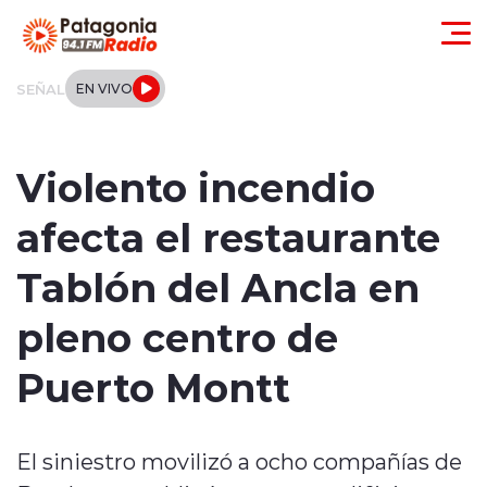
Click acá para ir directamente al contenido
SEÑAL
EN VIVO
Actualidad
Violento incendio
Regionales
afecta el restaurante
Local
Tablón del Ancla en
Tendencias
pleno centro de
Internacional
Puerto Montt
Deportes
El siniestro movilizó a ocho compañías de
Entrevistas