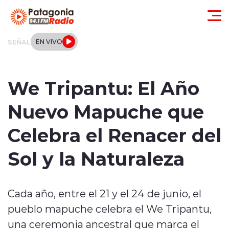
Click acá para ir directamente al contenido
SEÑAL
EN VIVO
Actualidad
We Tripantu: El Año
Regionales
Nuevo Mapuche que
Local
Celebra el Renacer del
Tendencias
Sol y la Naturaleza
Internacional
Cada año, entre el 21 y el 24 de junio, el
Deportes
pueblo mapuche celebra el We Tripantu,
Entrevistas
una ceremonia ancestral que marca el