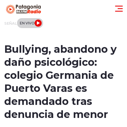
Click acá para ir directamente al contenido
SEÑAL
EN VIVO
Actualidad
Bullying, abandono y
Regionales
daño psicológico:
Local
colegio Germania de
Tendencias
Puerto Varas es
Internacional
demandado tras
Deportes
denuncia de menor
Entrevistas