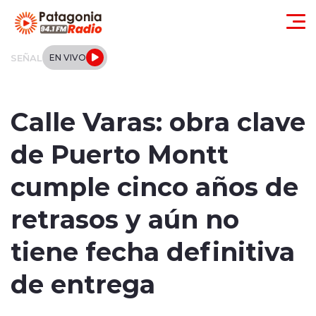
Click acá para ir directamente al contenido
SEÑAL
EN VIVO
Actualidad
Calle Varas: obra clave
Regionales
de Puerto Montt
Local
cumple cinco años de
Tendencias
retrasos y aún no
Internacional
tiene fecha definitiva
Deportes
de entrega
Entrevistas