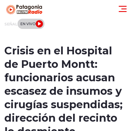
Click acá para ir directamente al contenido
SEÑAL
EN VIVO
Actualidad
Crisis en el Hospital
Regionales
de Puerto Montt:
Local
funcionarios acusan
Tendencias
escasez de insumos y
Internacional
cirugías suspendidas;
Deportes
dirección del recinto
lo desmiente
Entrevistas