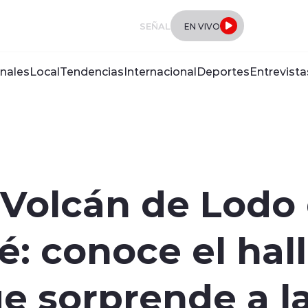
SEÑAL
EN VIVO
nales
Local
Tendencias
Internacional
Deportes
Entrevista
 Volcán de Lodo
é: conoce el hal
 sorprende a la