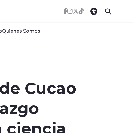
s
Quienes Somos
 de Cucao
lazgo
 ciencia