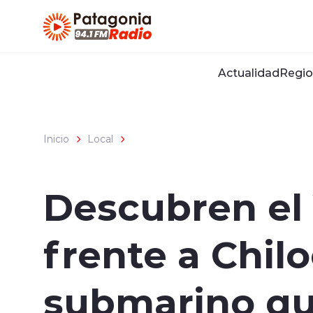
Click acá para ir directamente al contenido
Actualidad
Regio
Inicio
Local
Descubren el
frente a Chilo
submarino que